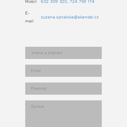
Mobil:
602 309 320
,
724 759 174
E-
zuzana.spitalska@akandel.cz
mail: