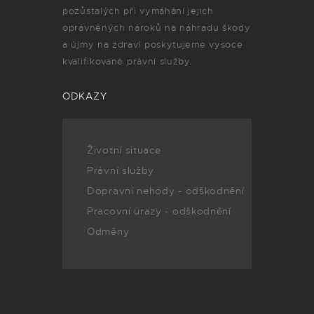
pozůstalých při vymáhání jejich
oprávněných nároků na náhradu škody
a újmy na zdraví poskytujeme vysoce
kvalifikované právní služby.
ODKAZY
Životní situace
Právní služby
Dopravní nehody - odškodnění
Pracovní úrazy - odškodnění
Odměny
Copyright Advokátní kancelář - JUDr.
Zuzana Špitálská © 2020