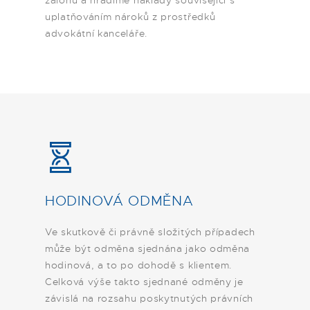
zálohu a hradíme náklady související s
uplatňováním nároků z prostředků
advokátní kanceláře.
HODINOVÁ ODMĚNA
Ve skutkově či právně složitých případech
může být odměna sjednána jako odměna
hodinová, a to po dohodě s klientem.
Celková výše takto sjednané odměny je
závislá na rozsahu poskytnutých právních