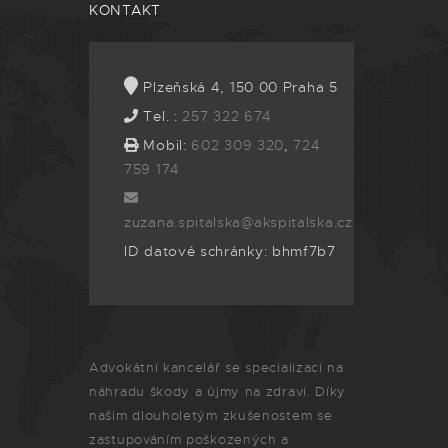
KONTAKT
Plzeňská 4, 150 00 Praha 5
Tel. :
257 322 674
Mobil:
602 309 320
,
724
759 174
zuzana.spitalska@akspitalska.cz
ID datové schránky: bhmf7b7
Advokátní kancelář se specializací na
náhradu škody a újmy na zdraví. Díky
našim dlouholetým zkušenostem se
zastupováním poškozených a