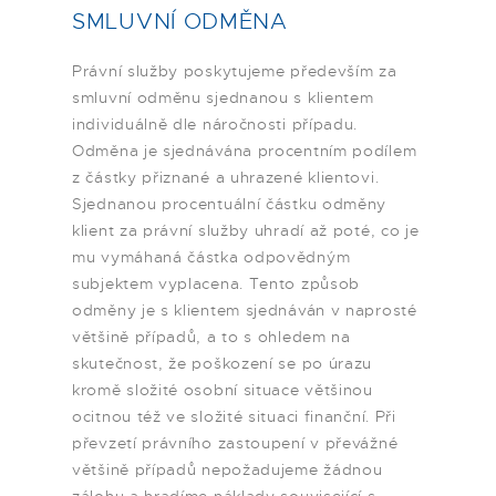
SMLUVNÍ ODMĚNA
Právní služby poskytujeme především za
smluvní odměnu sjednanou s klientem
individuálně dle náročnosti případu.
Odměna je sjednávána procentním podílem
z částky přiznané a uhrazené klientovi.
Sjednanou procentuální částku odměny
klient za právní služby uhradí až poté, co je
mu vymáhaná částka odpovědným
subjektem vyplacena. Tento způsob
odměny je s klientem sjednáván v naprosté
většině případů, a to s ohledem na
skutečnost, že poškození se po úrazu
kromě složité osobní situace většinou
ocitnou též ve složité situaci finanční. Při
převzetí právního zastoupení v převážné
většině případů nepožadujeme žádnou